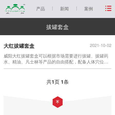
产品
新闻
案例
拔罐套盒
大红拔罐套盒
2021-10-02
威阳大红拔罐套盒可以根据市场需要进行拔罐、拔罐药
水、精油、凡士林等产品的自由搭配，配备人体穴位图
和使用指南及拔罐拔罐疗法，采取专用保健箱包装，深
受市场欢迎！
共
页
条
1
1